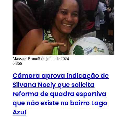
Maxsuel Bruno
5 de julho de 2024
0
366
Câmara aprova indicação de
Silvana Noely que solicita
reforma de quadra esportiva
que não existe no bairro Lago
Azul