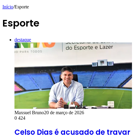
Início
/
Esporte
Esporte
destaque
Maxsuel Bruno
20 de março de 2026
0
424
Celso Dias é acusado de travar