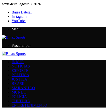
sexta-feira, agosto 7 2026
Barra Lateral
Instagram
YouTube
Menu
Procurar por
INICIO
NOTÍCIAS
ESPORTE
POLÍTICA
JUSTIÇA
BRASIL
MARANHÃO
MUNDO
POLÍCIA
CULTURA
ENTRETENIMENTO