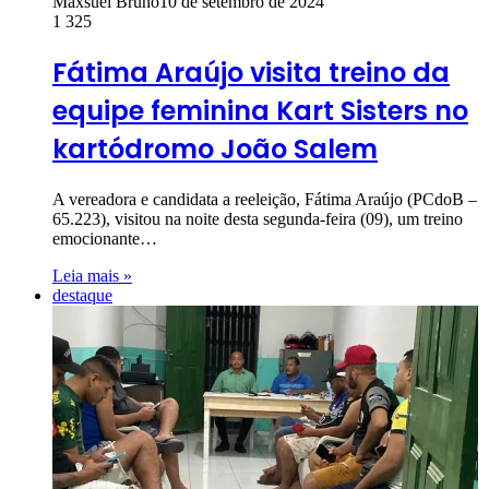
Maxsuel Bruno
10 de setembro de 2024
1
325
Fátima Araújo visita treino da
equipe feminina Kart Sisters no
kartódromo João Salem
A vereadora e candidata a reeleição, Fátima Araújo (PCdoB –
65.223), visitou na noite desta segunda-feira (09), um treino
emocionante…
Leia mais »
destaque