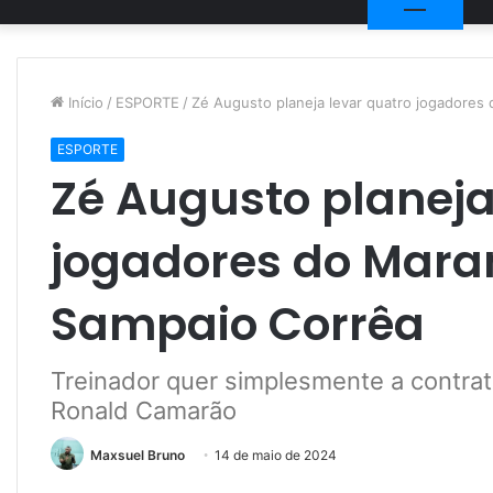
Início
/
ESPORTE
/
Zé Augusto planeja levar quatro jogadores
ESPORTE
Zé Augusto planeja
jogadores do Maran
Sampaio Corrêa
Treinador quer simplesmente a contrata
Ronald Camarão
Maxsuel Bruno
14 de maio de 2024