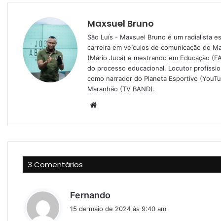
Maxsuel Bruno
São Luís - Maxsuel Bruno é um radialista 
carreira em veículos de comunicação do M
(Mário Jucá) e mestrando em Educação (FA
do processo educacional. Locutor profissi
como narrador do Planeta Esportivo (YouT
Maranhão (TV BAND).
W
e
b
s
i
3 Comentários
t
e
d
Fernando
i
15 de maio de 2024 às 9:40 am
s