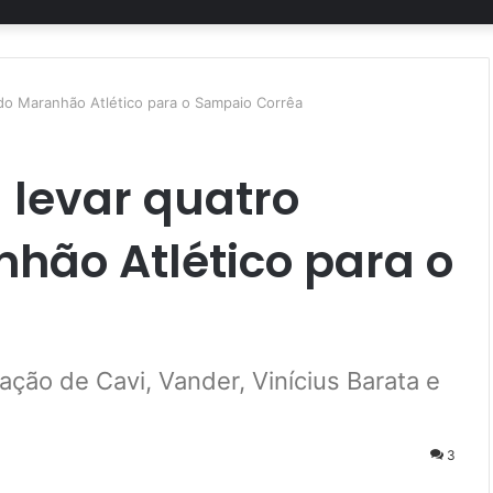
 do Maranhão Atlético para o Sampaio Corrêa
 levar quatro
hão Atlético para o
ção de Cavi, Vander, Vinícius Barata e
3