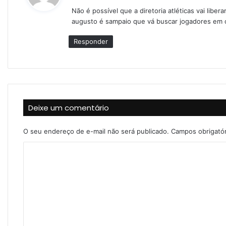
s
Não é possível que a diretoria atléticas vai libe
s
augusto é sampaio que vá buscar jogadores em 
e
:
Responder
Deixe um comentário
O seu endereço de e-mail não será publicado.
Campos obrigató
C
o
m
e
n
t