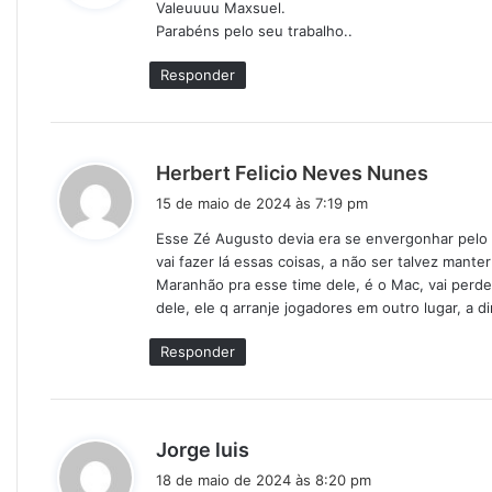
Valeuuuu Maxsuel.
s
Parabéns pelo seu trabalho..
e
:
Responder
d
Herbert Felicio Neves Nunes
i
15 de maio de 2024 às 7:19 pm
s
Esse Zé Augusto devia era se envergonhar pelo 
s
vai fazer lá essas coisas, a não ser talvez mante
e
Maranhão pra esse time dele, é o Mac, vai perde
:
dele, ele q arranje jogadores em outro lugar, a d
Responder
d
Jorge luis
i
18 de maio de 2024 às 8:20 pm