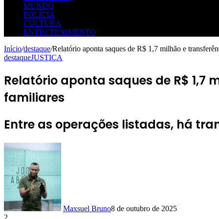
MUNDO
POLÍCIA
CULTURA
ENTRETENIMENTO
Início
/
destaque
/
Relatório aponta saques de R$ 1,7 milhão e transferê
destaque
JUSTIÇA
Relatório aponta saques de R$ 1,7 
familiares
Entre as operações listadas, há tran
Maxsuel Bruno
8 de outubro de 2025
2