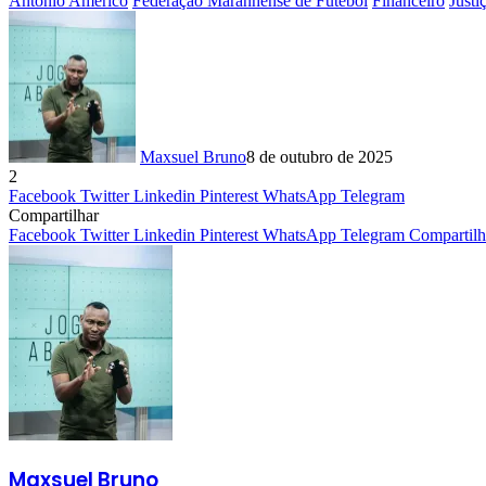
António Américo
Federação Maranhense de Futebol
Financeiro
Justi
Maxsuel Bruno
8 de outubro de 2025
2
Facebook
Twitter
Linkedin
Pinterest
WhatsApp
Telegram
Compartilhar
Facebook
Twitter
Linkedin
Pinterest
WhatsApp
Telegram
Compartilh
Maxsuel Bruno