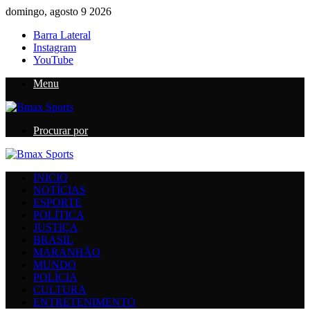
domingo, agosto 9 2026
Barra Lateral
Instagram
YouTube
Menu
Procurar por
INICIO
NOTÍCIAS
ESPORTE
POLÍTICA
JUSTIÇA
BRASIL
MARANHÃO
MUNDO
POLÍCIA
CULTURA
ENTRETENIMENTO