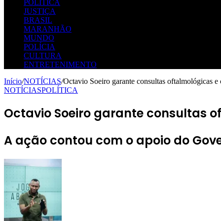
POLÍTICA
JUSTIÇA
BRASIL
MARANHÃO
MUNDO
POLÍCIA
CULTURA
ENTRETENIMENTO
Início
/
NOTÍCIAS
/
Octavio Soeiro garante consultas oftalmológicas e
NOTÍCIAS
POLÍTICA
Octavio Soeiro garante consultas o
A ação contou com o apoio do Gov