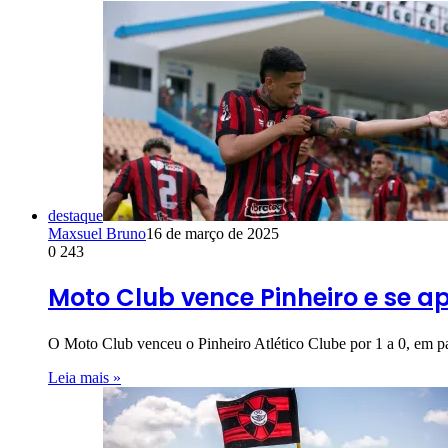
destaque
Maxsuel Bruno
16 de março de 2025
0
243
Moto Club vence Pinheiro e se 
O Moto Club venceu o Pinheiro Atlético Clube por 1 a 0, em 
Leia mais »