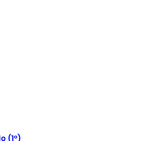
o (1º)