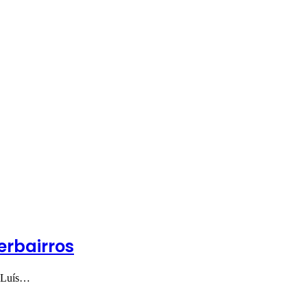
erbairros
e Luís…