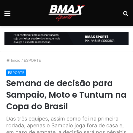
Menu
P
p
Início
/
ESPORTE
ESPORTE
Semana de decisão para
Sampaio, Moto e Tuntum na
Copa do Brasil
Das três equipes, assim como foi na primeira
rodada, apenas o Sampaio joga fora de casa e,
em caso de empate, a decisão será nos pênaltis