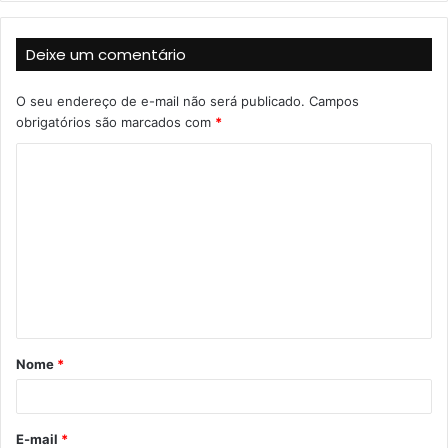
b
s
Deixe um comentário
i
t
O seu endereço de e-mail não será publicado.
Campos
e
obrigatórios são marcados com
*
C
o
m
e
n
t
á
Nome
*
r
i
o
E-mail
*