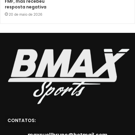
FMF, mas recebeu
resposta negativa
20 de maio de 2026
CONTATOS:
maxsuellbruno@hotmail.com