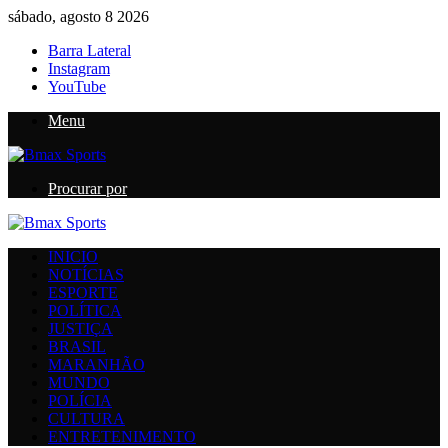
sábado, agosto 8 2026
Barra Lateral
Instagram
YouTube
Menu
Procurar por
INICIO
NOTÍCIAS
ESPORTE
POLÍTICA
JUSTIÇA
BRASIL
MARANHÃO
MUNDO
POLÍCIA
CULTURA
ENTRETENIMENTO