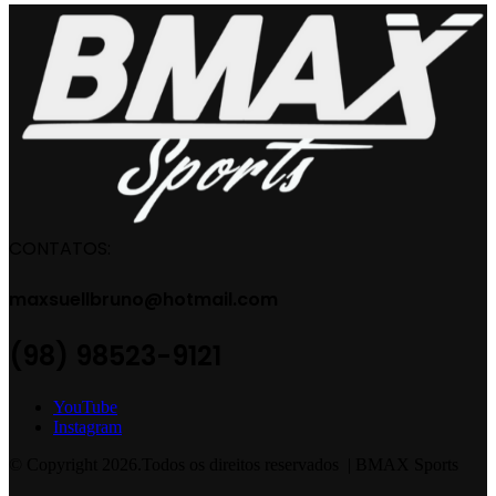
CONTATOS:
maxsuellbruno@hotmail.com
(98) 98523-9121
YouTube
Instagram
© Copyright 2026.Todos os direitos reservados | BMAX Sports