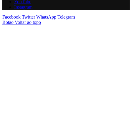
YouTube
Instagram
Facebook
Twitter
WhatsApp
Telegram
Botão Voltar ao topo
ş
dedebet
ganobet güncel giriş
ganobet giriş
ganobet
mostbet güncel gir