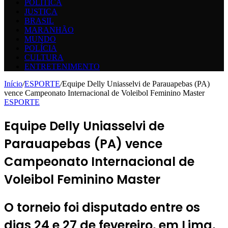
POLÍTICA
JUSTIÇA
BRASIL
MARANHÃO
MUNDO
POLÍCIA
CULTURA
ENTRETENIMENTO
Início
/
ESPORTE
/
Equipe Delly Uniasselvi de Parauapebas (PA)
vence Campeonato Internacional de Voleibol Feminino Master
ESPORTE
Equipe Delly Uniasselvi de
Parauapebas (PA) vence
Campeonato Internacional de
Voleibol Feminino Master
O torneio foi disputado entre os
dias 24 e 27 de fevereiro, em Lima,