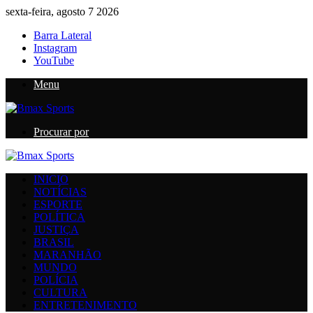
sexta-feira, agosto 7 2026
Barra Lateral
Instagram
YouTube
Menu
Procurar por
INICIO
NOTÍCIAS
ESPORTE
POLÍTICA
JUSTIÇA
BRASIL
MARANHÃO
MUNDO
POLÍCIA
CULTURA
ENTRETENIMENTO