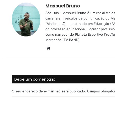
Maxsuel Bruno
São Luís - Maxsuel Bruno é um radialista 
carreira em veículos de comunicação do M
(Mário Jucá) e mestrando em Educação (FA
do processo educacional. Locutor profissi
como narrador do Planeta Esportivo (YouT
Maranhão (TV BAND).
W
e
b
s
i
Deixe um comentário
t
e
O seu endereço de e-mail não será publicado.
Campos obrigató
C
o