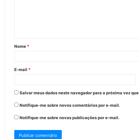
m
e
n
t
á
Nome
*
r
i
o
E-mail
*
*
Salvar meus dados neste navegador para a próxima vez que
Notifique-me sobre novos comentários por e-mail.
Notifique-me sobre novas publicações por e-mail.