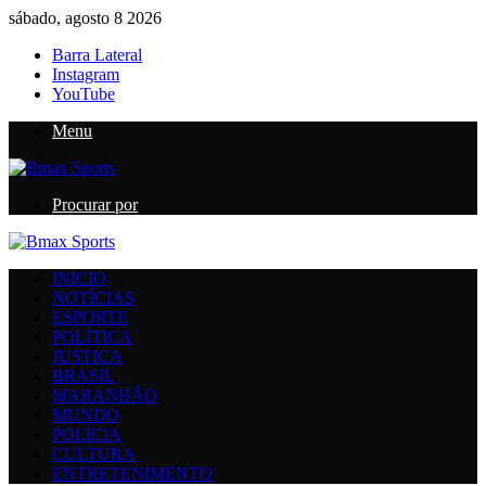
sábado, agosto 8 2026
Barra Lateral
Instagram
YouTube
Menu
Procurar por
INICIO
NOTÍCIAS
ESPORTE
POLÍTICA
JUSTIÇA
BRASIL
MARANHÃO
MUNDO
POLÍCIA
CULTURA
ENTRETENIMENTO