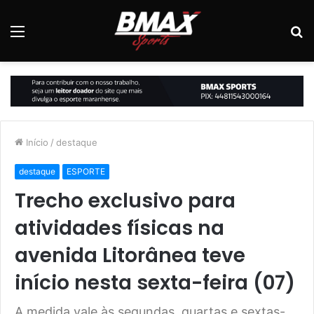
Menu
P
p
Início
/
destaque
destaque
ESPORTE
Trecho exclusivo para
atividades físicas na
avenida Litorânea teve
início nesta sexta-feira (07)
A medida vale às segundas, quartas e sextas-