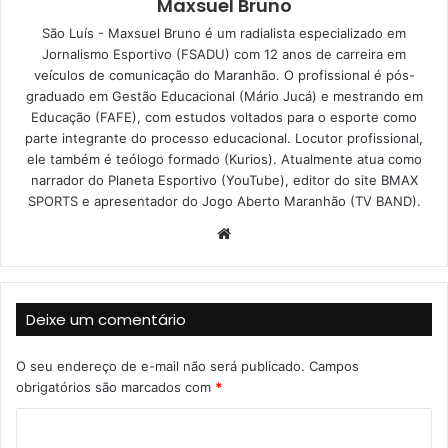
Maxsuel Bruno
São Luís - Maxsuel Bruno é um radialista especializado em
Jornalismo Esportivo (FSADU) com 12 anos de carreira em
veículos de comunicação do Maranhão. O profissional é pós-
graduado em Gestão Educacional (Mário Jucá) e mestrando em
Educação (FAFE), com estudos voltados para o esporte como
parte integrante do processo educacional. Locutor profissional,
ele também é teólogo formado (Kurios). Atualmente atua como
narrador do Planeta Esportivo (YouTube), editor do site BMAX
SPORTS e apresentador do Jogo Aberto Maranhão (TV BAND).
W
e
b
s
Deixe um comentário
i
t
O seu endereço de e-mail não será publicado.
Campos
e
obrigatórios são marcados com
*
C