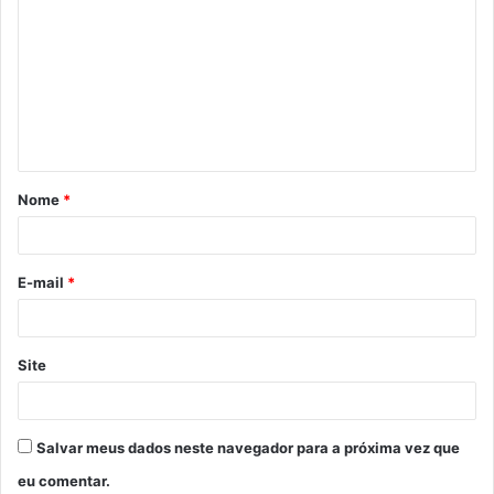
o
m
e
n
t
á
Nome
*
r
i
o
E-mail
*
*
Site
Salvar meus dados neste navegador para a próxima vez que
eu comentar.