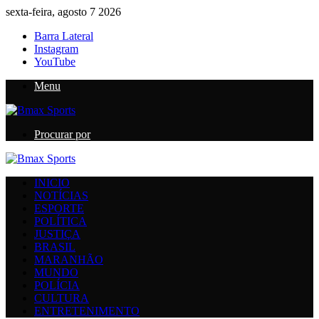
sexta-feira, agosto 7 2026
Barra Lateral
Instagram
YouTube
Menu
Procurar por
INICIO
NOTÍCIAS
ESPORTE
POLÍTICA
JUSTIÇA
BRASIL
MARANHÃO
MUNDO
POLÍCIA
CULTURA
ENTRETENIMENTO