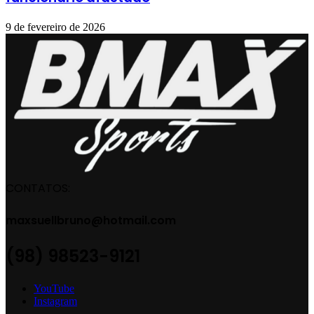
9 de fevereiro de 2026
CONTATOS:
maxsuellbruno@hotmail.com
(98) 98523-9121
YouTube
Instagram