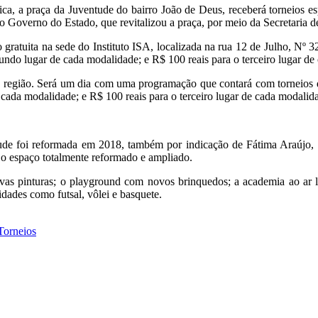
 a praça da Juventude do bairro João de Deus, receberá torneios espo
 Governo do Estado, que revitalizou a praça, por meio da Secretaria d
ão gratuita na sede do Instituto ISA, localizada na rua 12 de Julho, Nº
ndo lugar de cada modalidade; e R$ 100 reais para o terceiro lugar de 
sa região. Será um dia com uma programação que contará com torneios d
cada modalidade; e R$ 100 reais para o terceiro lugar de cada modalida
tude foi reformada em 2018, também por indicação de Fátima Araújo,
u o espaço totalmente reformado e ampliado.
novas pinturas; o playground com novos brinquedos; a academia ao ar 
dades como futsal, vôlei e basquete.
Torneios