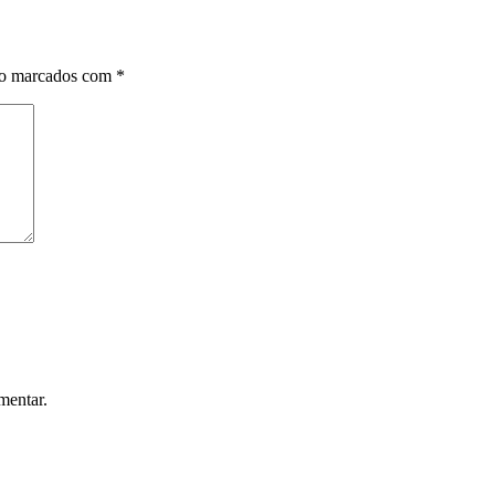
ão marcados com
*
mentar.