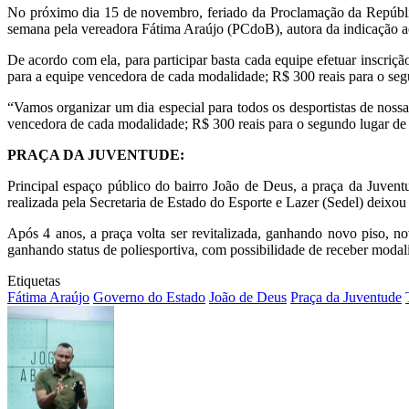
No próximo dia 15 de novembro, feriado da Proclamação da República,
semana pela vereadora Fátima Araújo (PCdoB), autora da indicação ao
De acordo com ela, para participar basta cada equipe efetuar inscriç
para a equipe vencedora de cada modalidade; R$ 300 reais para o segu
“Vamos organizar um dia especial para todos os desportistas de nos
vencedora de cada modalidade; R$ 300 reais para o segundo lugar de 
PRAÇA DA JUVENTUDE:
Principal espaço público do bairro João de Deus, a praça da Juven
realizada pela Secretaria de Estado do Esporte e Lazer (Sedel) deixo
Após 4 anos, a praça volta ser revitalizada, ganhando novo piso, 
ganhando status de poliesportiva, com possibilidade de receber modali
Etiquetas
Fátima Araújo
Governo do Estado
João de Deus
Praça da Juventude