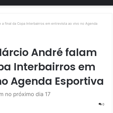
 a final da Copa Interbairros em entrevista ao vivo no Agenda
Márcio André falam
pa Interbairros em
 no Agenda Esportiva
m no próximo dia 17
0