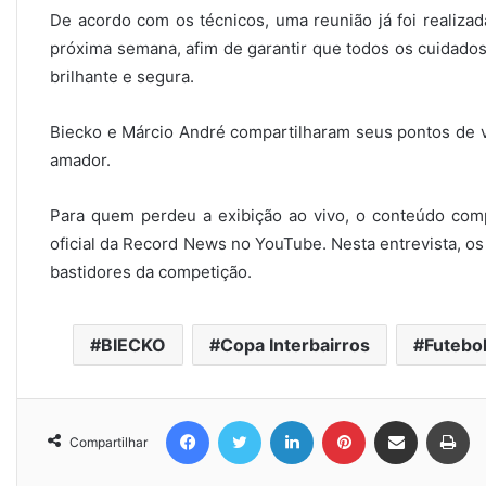
De acordo com os técnicos, uma reunião já foi realiza
próxima semana, afim de garantir que todos os cuidados
brilhante e segura.
Biecko e Márcio André compartilharam seus pontos de vi
amador.
Para quem perdeu a exibição ao vivo, o conteúdo compl
oficial da Record News no YouTube. Nesta entrevista, os
bastidores da competição.
BIECKO
Copa Interbairros
Futebo
Facebook
Twitter
Linkedin
Pinterest
Compartilhar via e-mail
Imprimir
Compartilhar