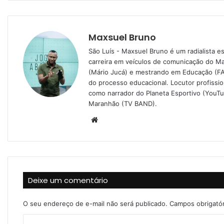
Maxsuel Bruno
São Luís - Maxsuel Bruno é um radialista 
carreira em veículos de comunicação do M
(Mário Jucá) e mestrando em Educação (FA
do processo educacional. Locutor profissi
como narrador do Planeta Esportivo (YouT
Maranhão (TV BAND).
W
e
b
s
i
Deixe um comentário
t
e
O seu endereço de e-mail não será publicado.
Campos obrigató
C