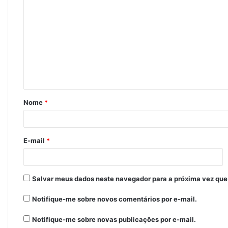
o
m
e
n
t
á
Nome
*
r
i
o
E-mail
*
*
Salvar meus dados neste navegador para a próxima vez que
Notifique-me sobre novos comentários por e-mail.
Notifique-me sobre novas publicações por e-mail.