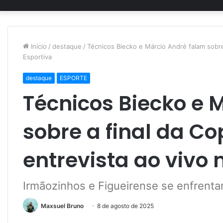
Início
/
destaque
/
Técnicos Biecko e Márcio André falam sobre
Esportiva
destaque
ESPORTE
Técnicos Biecko e 
sobre a final da Co
entrevista ao vivo
Irmãozinhos e Figueirense se enfrenta
Maxsuel Bruno
8 de agosto de 2025