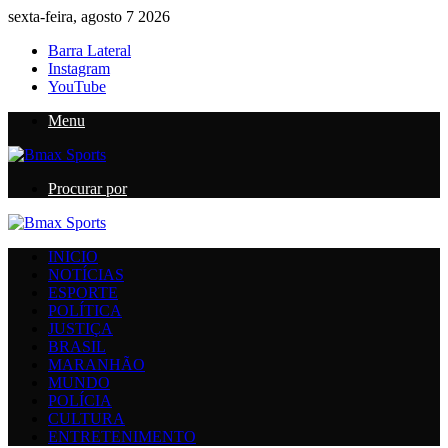
sexta-feira, agosto 7 2026
Barra Lateral
Instagram
YouTube
Menu
Procurar por
INICIO
NOTÍCIAS
ESPORTE
POLÍTICA
JUSTIÇA
BRASIL
MARANHÃO
MUNDO
POLÍCIA
CULTURA
ENTRETENIMENTO