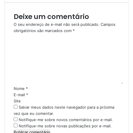
b
s
Deixe um comentário
i
t
O seu endereço de e-mail não será publicado.
Campos
e
obrigatórios são marcados com
*
C
o
m
e
n
t
á
r
i
Nome
*
o
E-mail
*
*
Site
Salvar meus dados neste navegador para a próxima
vez que eu comentar.
Notifique-me sobre novos comentários por e-mail.
Notifique-me sobre novas publicações por e-mail.