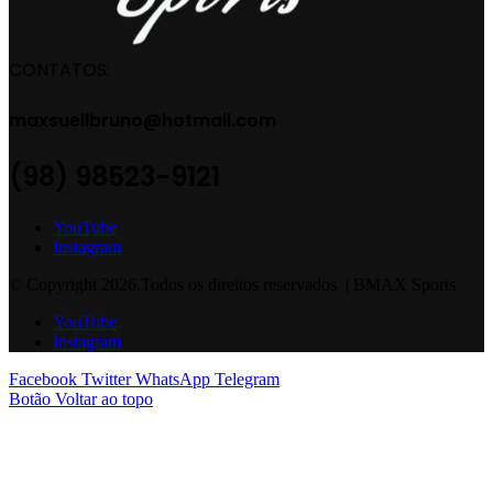
CONTATOS:
maxsuellbruno@hotmail.com
(98) 98523-9121
YouTube
Instagram
© Copyright 2026.Todos os direitos reservados | BMAX Sports
YouTube
Instagram
Facebook
Twitter
WhatsApp
Telegram
Botão Voltar ao topo