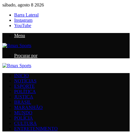
sábado, agosto 8 2026
Barra Lateral
Instagram
YouTube
Menu
Procurar por
INICIO
NOTÍCIAS
ESPORTE
POLÍTICA
JUSTIÇA
BRASIL
MARANHÃO
MUNDO
POLÍCIA
CULTURA
ENTRETENIMENTO