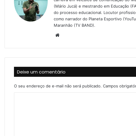
(Mário Jucá) e mestrando em Educação (FA
do processo educacional. Locutor profissi
como narrador do Planeta Esportivo (YouT
Maranhão (TV BAND).
W
e
b
s
i
Deixe um comentário
t
e
O seu endereço de e-mail não será publicado.
Campos obrigató
C
o
m
e
n