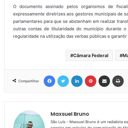
O documento assinado pelos organismos de fiscaliz
expressamente diretrizes aos gestores municipais de 
parlamentares para que se abstenham em realizar trans
outras contas de titularidade do município durante 
regularidade na utilização das verbas públicas e garantir
Câmara Federal
M
Facebook
Twitter
Linkedin
Pinterest
Compartilhar via e-mail
Imprimir
Compartilhar
Maxsuel Bruno
São Luís - Maxsuel Bruno é um radialista 
carreira em veículos de comunicação do M