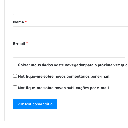
t
á
Nome
*
r
i
o
E-mail
*
*
Salvar meus dados neste navegador para a próxima vez que
Notifique-me sobre novos comentários por e-mail.
Notifique-me sobre novas publicações por e-mail.