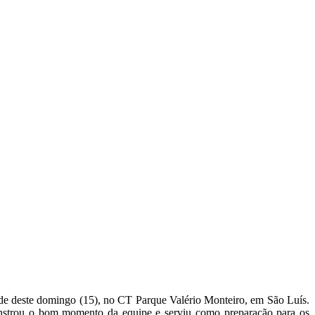
rde deste domingo (15), no CT Parque Valério Monteiro, em São Luís.
onstrou o bom momento da equipe e serviu como preparação para os