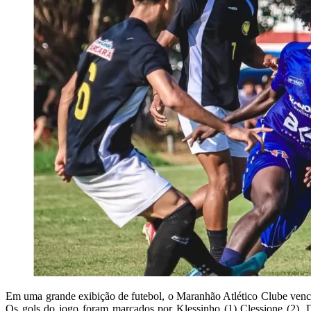
Em uma grande exibição de futebol, o Maranhão Atlético Clube vence
Os gols do jogo foram marcados por Klessinho (1) Clessione (2),