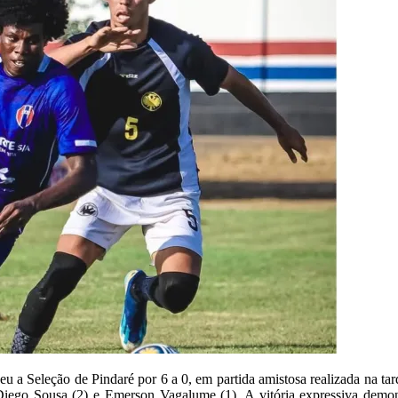
u a Seleção de Pindaré por 6 a 0, em partida amistosa realizada na ta
 Diego Sousa (2) e Emerson Vagalume (1). A vitória expressiva dem