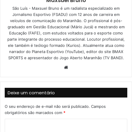
Maxsuel Bruno
São Luís - Maxsuel Bruno é um radialista especializado em
Jornalismo Esportivo (FSADU) com 12 anos de carreira em
veículos de comunicação do Maranhão. O profissional é pós-
graduado em Gestão Educacional (Mário Jucá) e mestrando em
Educação (FAFE), com estudos voltados para o esporte como
parte integrante do processo educacional. Locutor profissional,
ele também é teólogo formado (Kurios). Atualmente atua como
narrador do Planeta Esportivo (YouTube), editor do site BMAX
SPORTS e apresentador do Jogo Aberto Maranhão (TV BAND).
W
e
b
s
Deixe um comentário
i
t
O seu endereço de e-mail não será publicado.
Campos
e
obrigatórios são marcados com
*
C