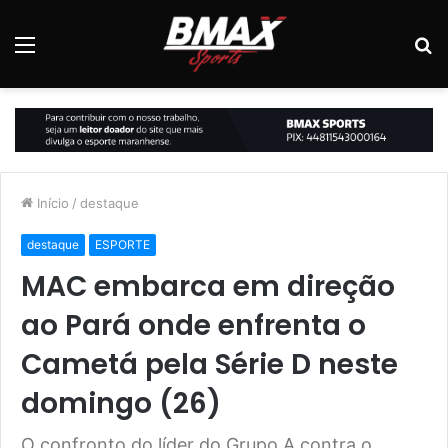
Menu
P
p
Início
/
destaque
destaque
ESPORTE
MAC embarca em direção
ao Pará onde enfrenta o
Cametá pela Série D neste
domingo (26)
O confronto do líder do Grupo A contra o