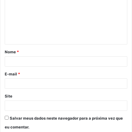
o
m
e
n
t
á
Nome
*
r
i
o
E-mail
*
*
Site
Salvar meus dados neste navegador para a próxima vez que
eu comentar.