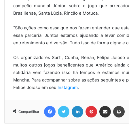
campeão mundial Júnior, sobre o jogo que arrecado
Brasiliense, Santa Lúcia, Rincão e Motuca.
“São ações como essa que nos fazem entender que esta
essa parceria. Juntos estamos ajudando a levar com
entretenimento e diversão. Tudo isso de forma digna e con
Os organizadores Sarti, Cunha, Renan, Felipe Joioso
muitos outros jogos beneficentes que Américo ainda d
solidária vem fazendo isso há tempos e estamos muit
Mancha. Para acompanhar sobre as ações seguintes e p
Felipe Joioso em seu
Instagram
.
Facebook
Twitter
Linkedin
Pinterest
Compartilhar via e-mail
Imprimir
Compartilhar