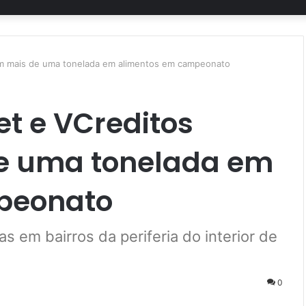
dam mais de uma tonelada em alimentos em campeonato
Bet e VCreditos
e uma tonelada em
peonato
as em bairros da periferia do interior de
0