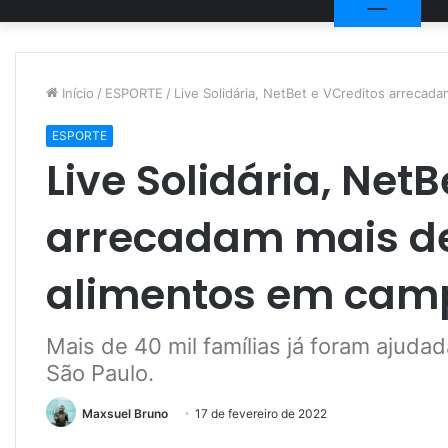
Início
/
ESPORTE
/
Live Solidária, NetBet e VCreditos arreca
ESPORTE
Live Solidária, Net
arrecadam mais d
alimentos em cam
Mais de 40 mil famílias já foram ajudad
São Paulo.
Maxsuel Bruno
17 de fevereiro de 2022