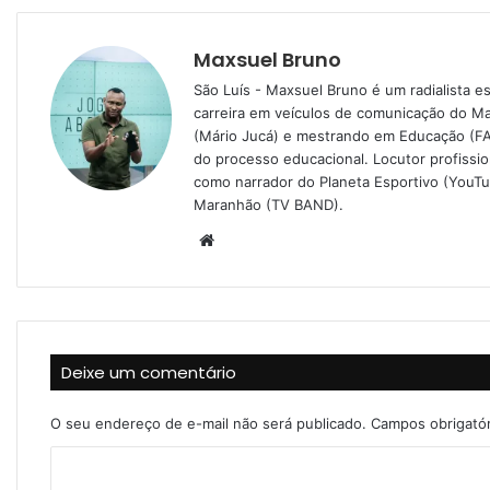
Maxsuel Bruno
São Luís - Maxsuel Bruno é um radialista 
carreira em veículos de comunicação do M
(Mário Jucá) e mestrando em Educação (FA
do processo educacional. Locutor profissi
como narrador do Planeta Esportivo (YouT
Maranhão (TV BAND).
W
e
b
s
i
Deixe um comentário
t
e
O seu endereço de e-mail não será publicado.
Campos obrigató
C