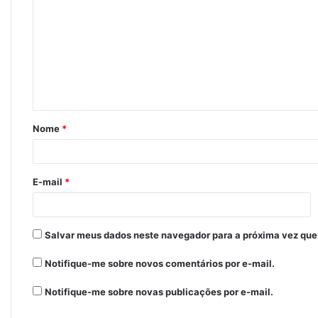
o
m
e
n
t
á
Nome
*
r
i
o
E-mail
*
*
Salvar meus dados neste navegador para a próxima vez que
Notifique-me sobre novos comentários por e-mail.
Notifique-me sobre novas publicações por e-mail.