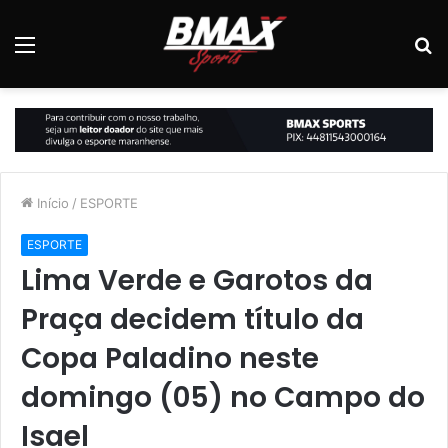
Menu
P
p
Início
/
ESPORTE
ESPORTE
Lima Verde e Garotos da
Praça decidem título da
Copa Paladino neste
domingo (05) no Campo do
Isael