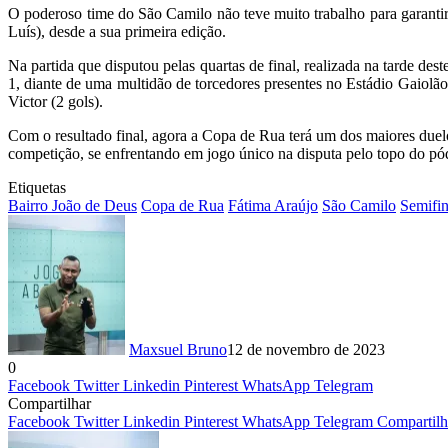
O poderoso time do São Camilo não teve muito trabalho para garanti
Luís), desde a sua primeira edição.
Na partida que disputou pelas quartas de final, realizada na tarde d
1, diante de uma multidão de torcedores presentes no Estádio Gaiolã
Victor (2 gols).
Com o resultado final, agora a Copa de Rua terá um dos maiores due
competição, se enfrentando em jogo único na disputa pelo topo do pó
Etiquetas
Bairro João de Deus
Copa de Rua
Fátima Araújo
São Camilo
Semifin
Maxsuel Bruno
12 de novembro de 2023
0
Facebook
Twitter
Linkedin
Pinterest
WhatsApp
Telegram
Compartilhar
Facebook
Twitter
Linkedin
Pinterest
WhatsApp
Telegram
Compartilh