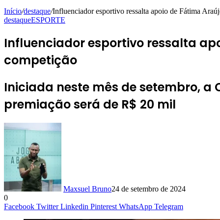
Início
/
destaque
/
Influenciador esportivo ressalta apoio de Fátima Araú
destaque
ESPORTE
Influenciador esportivo ressalta ap
competição
Iniciada neste mês de setembro, a 
premiação será de R$ 20 mil
Maxsuel Bruno
24 de setembro de 2024
0
Facebook
Twitter
Linkedin
Pinterest
WhatsApp
Telegram