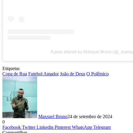
A post shared by Maxsuel Bruno (@_maxsu
Etiquetas
Copa de Rua
Futebol Amador
João de Deus
O Polêmico
Maxsuel Bruno
24 de setembro de 2024
0
Facebook
Twitter
Linkedin
Pinterest
WhatsApp
Telegram
Compartilhar