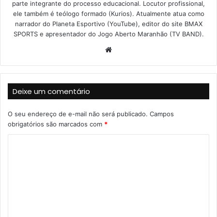
parte integrante do processo educacional. Locutor profissional,
ele também é teólogo formado (Kurios). Atualmente atua como
narrador do Planeta Esportivo (YouTube), editor do site BMAX
SPORTS e apresentador do Jogo Aberto Maranhão (TV BAND).
W
e
b
s
Deixe um comentário
i
t
O seu endereço de e-mail não será publicado.
Campos
e
obrigatórios são marcados com
*
C
o
m
e
n
t