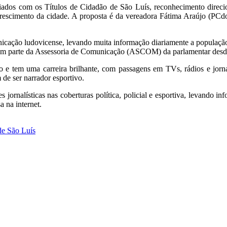
aciados com os Títulos de Cidadão de São Luís, reconhecimento direc
rescimento da cidade. A proposta é da vereadora Fátima Araújo (PCdo
nicação ludovicense, levando muita informação diariamente a população
rem parte da Assessoria de Comunicação (ASCOM) da parlamentar desd
 e tem uma carreira brilhante, com passagens em TVs, rádios e jorna
 de ser narrador esportivo.
ornalísticas nas coberturas política, policial e esportiva, levando in
 na internet.
de São Luís