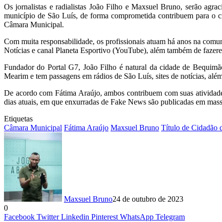
Os jornalistas e radialistas João Filho e Maxsuel Bruno, serão agr
município de São Luís, de forma comprometida contribuem para o c
Câmara Municipal.
Com muita responsabilidade, os profissionais atuam há anos na comu
Notícias e canal Planeta Esportivo (YouTube), além também de faze
Fundador do Portal G7, João Filho é natural da cidade de Bequimão
Mearim e tem passagens em rádios de São Luís, sites de notícias, além
De acordo com Fátima Araújo, ambos contribuem com suas atividades j
dias atuais, em que enxurradas de Fake News são publicadas em massa
Etiquetas
Câmara Municipal
Fátima Araújo
Maxsuel Bruno
Título de Cidadão 
Maxsuel Bruno
24 de outubro de 2023
0
Facebook
Twitter
Linkedin
Pinterest
WhatsApp
Telegram