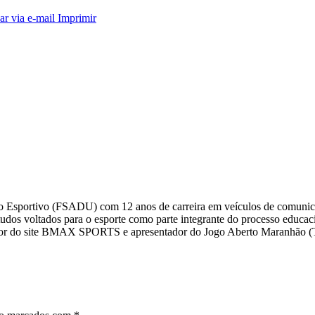
ar via e-mail
Imprimir
smo Esportivo (FSADU) com 12 anos de carreira em veículos de comuni
s voltados para o esporte como parte integrante do processo educacio
editor do site BMAX SPORTS e apresentador do Jogo Aberto Maranhã