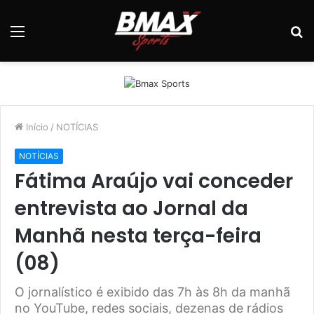
Menu
P
p
Início
/
NOTÍCIAS
NOTÍCIAS
Fátima Araújo vai conceder
entrevista ao Jornal da
Manhã nesta terça-feira
(08)
O jornalístico é exibido das 7h às 8h da manhã
no YouTube, redes sociais, dezenas de rádios