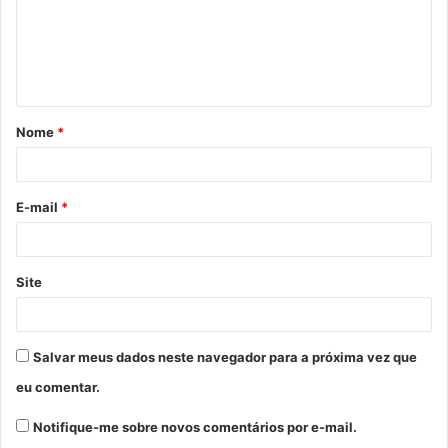
e
n
t
á
Nome
*
r
i
o
E-mail
*
*
Site
Salvar meus dados neste navegador para a próxima vez que
eu comentar.
Notifique-me sobre novos comentários por e-mail.