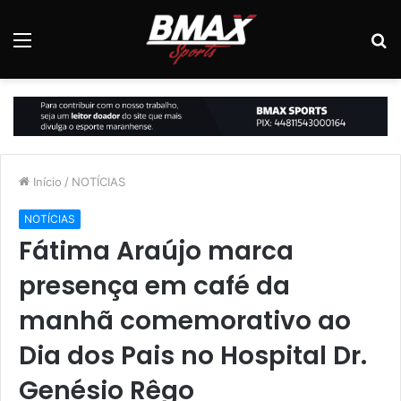
Menu
P
p
Início
/
NOTÍCIAS
NOTÍCIAS
Fátima Araújo marca
presença em café da
manhã comemorativo ao
Dia dos Pais no Hospital Dr.
Genésio Rêgo