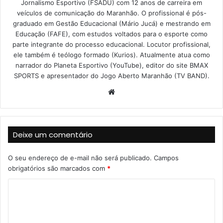
Jornalismo Esportivo (FSADU) com 12 anos de carreira em
veículos de comunicação do Maranhão. O profissional é pós-
graduado em Gestão Educacional (Mário Jucá) e mestrando em
Educação (FAFE), com estudos voltados para o esporte como
parte integrante do processo educacional. Locutor profissional,
ele também é teólogo formado (Kurios). Atualmente atua como
narrador do Planeta Esportivo (YouTube), editor do site BMAX
SPORTS e apresentador do Jogo Aberto Maranhão (TV BAND).
W
e
b
s
Deixe um comentário
i
t
O seu endereço de e-mail não será publicado.
Campos
e
obrigatórios são marcados com
*
C
o
m