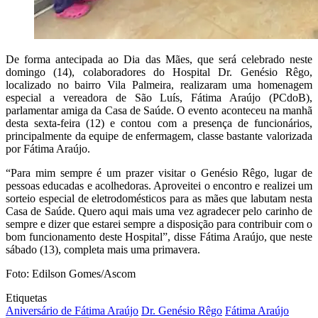
De forma antecipada ao Dia das Mães, que será celebrado neste
domingo (14), colaboradores do Hospital Dr. Genésio Rêgo,
localizado no bairro Vila Palmeira, realizaram uma homenagem
especial a vereadora de São Luís, Fátima Araújo (PCdoB),
parlamentar amiga da Casa de Saúde. O evento aconteceu na manhã
desta sexta-feira (12) e contou com a presença de funcionários,
principalmente da equipe de enfermagem, classe bastante valorizada
por Fátima Araújo.
“Para mim sempre é um prazer visitar o Genésio Rêgo, lugar de
pessoas educadas e acolhedoras. Aproveitei o encontro e realizei um
sorteio especial de eletrodomésticos para as mães que labutam nesta
Casa de Saúde. Quero aqui mais uma vez agradecer pelo carinho de
sempre e dizer que estarei sempre a disposição para contribuir com o
bom funcionamento deste Hospital”, disse Fátima Araújo, que neste
sábado (13), completa mais uma primavera.
Foto: Edilson Gomes/Ascom
Etiquetas
Aniversário de Fátima Araújo
Dr. Genésio Rêgo
Fátima Araújo