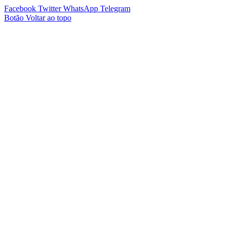
Facebook
Twitter
WhatsApp
Telegram
Botão Voltar ao topo
giriş
dedebet
ganobet güncel giriş
ganobet giriş
ganobet
mostbet güncel