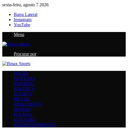
sexta-feira, agosto 7 2026
Barra Lateral
Instagram
YouTube
Menu
Procurar por
INICIO
NOTÍCIAS
ESPORTE
POLÍTICA
JUSTIÇA
BRASIL
MARANHÃO
MUNDO
POLÍCIA
CULTURA
ENTRETENIMENTO