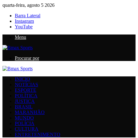
quarta-feira, agosto 5 2026
Barra Lateral
Instagram
YouTube
Menu
Procurar por
INICIO
NOTÍCIAS
ESPORTE
POLÍTICA
JUSTIÇA
BRASIL
MARANHÃO
MUNDO
POLÍCIA
CULTURA
ENTRETENIMENTO