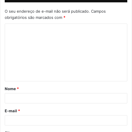
i
t
O seu endereço de e-mail não será publicado.
Campos
e
obrigatórios são marcados com
*
C
o
m
e
n
t
á
Nome
*
r
i
o
E-mail
*
*