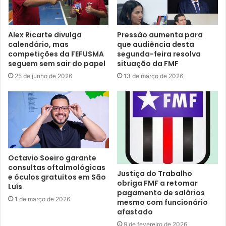
Alex Ricarte divulga
Pressão aumenta para
calendário, mas
que audiência desta
competições da FEFUSMA
segunda-feira resolva
seguem sem sair do papel
situação da FMF
25 de junho de 2026
13 de março de 2026
Octavio Soeiro garante
consultas oftalmológicas
Justiça do Trabalho
e óculos gratuitos em São
obriga FMF a retomar
Luís
pagamento de salários
1 de março de 2026
mesmo com funcionário
afastado
9 de fevereiro de 2026