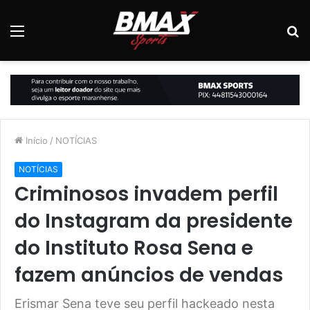
Menu
P
p
Início
/
NOTÍCIAS
NOTÍCIAS
Criminosos invadem perfil
do Instagram da presidente
do Instituto Rosa Sena e
fazem anúncios de vendas
Erismar Sena teve seu perfil hackeado nesta