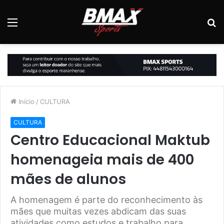
Menu
P
p
Início
/
CULTURA
CULTURA
Centro Educacional Maktub
homenageia mais de 400
mães de alunos
A homenagem é parte do reconhecimento às
mães que muitas vezes abdicam das suas
atividades como estudos e trabalho para