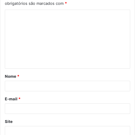
e
obrigatórios são marcados com
*
C
o
m
e
n
t
á
Nome
*
r
i
o
E-mail
*
*
Site