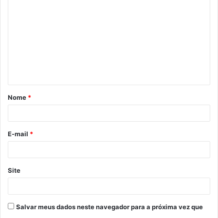
o
m
e
n
t
á
Nome
*
r
i
o
E-mail
*
*
Site
Salvar meus dados neste navegador para a próxima vez que