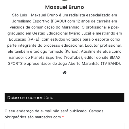
Maxsuel Bruno
São Luís - Maxsuel Bruno é um radialista especializado em
Jornalismo Esportivo (FSADU) com 12 anos de carreira em
veículos de comunicação do Maranhão. O profissional é pós-
graduado em Gestão Educacional (Mário Jucá) e mestrando em
Educação (FAFE), com estudos voltados para o esporte como
parte integrante do processo educacional. Locutor profissional,
ele também é teólogo formado (Kurios). Atualmente atua como
narrador do Planeta Esportivo (YouTube), editor do site BMAX
SPORTS e apresentador do Jogo Aberto Maranhão (TV BAND).
W
e
b
s
Deixe um comentário
i
t
O seu endereço de e-mail não será publicado.
Campos
e
obrigatórios são marcados com
*
C