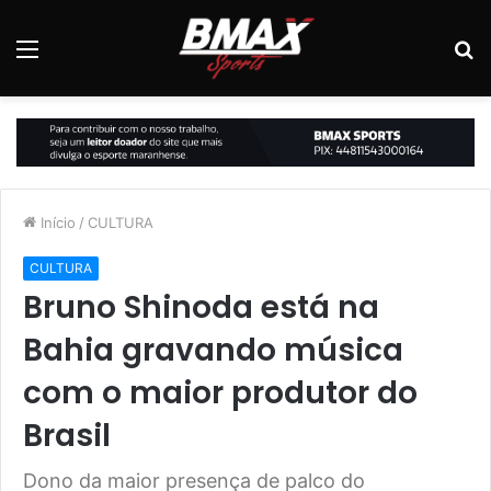
Menu
P
p
Início
/
CULTURA
CULTURA
Bruno Shinoda está na
Bahia gravando música
com o maior produtor do
Brasil
Dono da maior presença de palco do