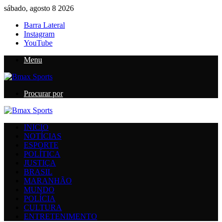
sábado, agosto 8 2026
Barra Lateral
Instagram
YouTube
Menu
Procurar por
INICIO
NOTÍCIAS
ESPORTE
POLÍTICA
JUSTIÇA
BRASIL
MARANHÃO
MUNDO
POLÍCIA
CULTURA
ENTRETENIMENTO