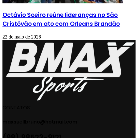
Octávio Soeiro reúne lideranças no São
Cristóvão em ato com Orleans Brandão
22 de maio de 2026
CONTATOS:
maxsuellbruno@hotmail.com
(98) 98523-9121