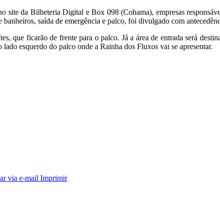
s no site da Bilheteria Digital e Box 098 (Cohama), empresas responsá
e banheiros, saída de emergência e palco, foi divulgado com antecedênci
 que ficarão de frente para o palco. Já a área de entrada será destinad
do lado esquerdo do palco onde a Rainha dos Fluxos vai se apresentar.
ar via e-mail
Imprimir