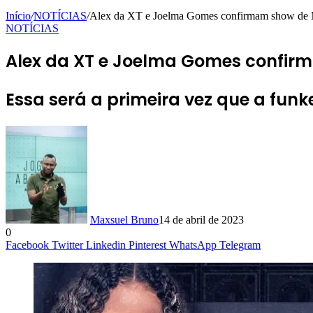
Início
/
NOTÍCIAS
/
Alex da XT e Joelma Gomes confirmam show de M
NOTÍCIAS
Alex da XT e Joelma Gomes confirm
Essa será a primeira vez que a funk
Maxsuel Bruno
14 de abril de 2023
0
Facebook
Twitter
Linkedin
Pinterest
WhatsApp
Telegram