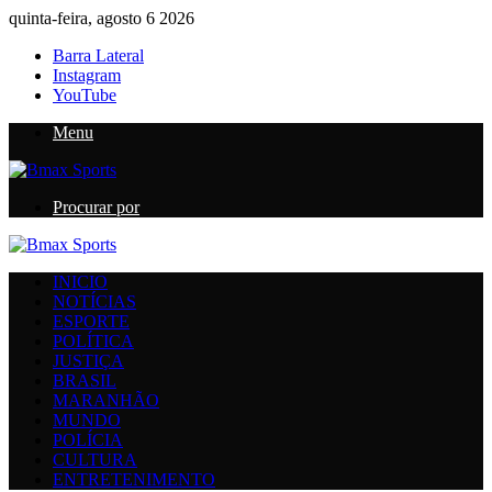
quinta-feira, agosto 6 2026
Barra Lateral
Instagram
YouTube
Menu
Procurar por
INICIO
NOTÍCIAS
ESPORTE
POLÍTICA
JUSTIÇA
BRASIL
MARANHÃO
MUNDO
POLÍCIA
CULTURA
ENTRETENIMENTO