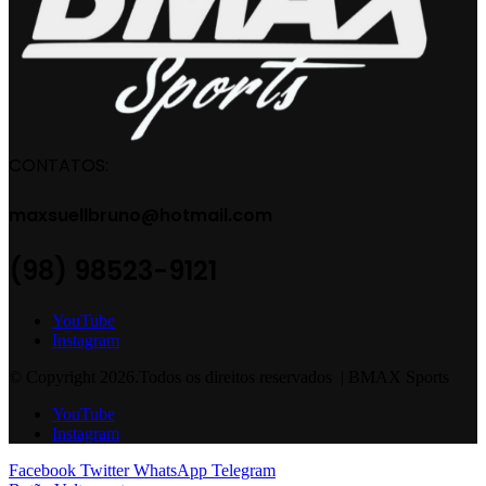
CONTATOS:
maxsuellbruno@hotmail.com
(98) 98523-9121
YouTube
Instagram
© Copyright 2026.Todos os direitos reservados | BMAX Sports
YouTube
Instagram
Facebook
Twitter
WhatsApp
Telegram