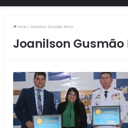
Início
/
Joanilson Gusmão Mota
Joanilson Gusmão