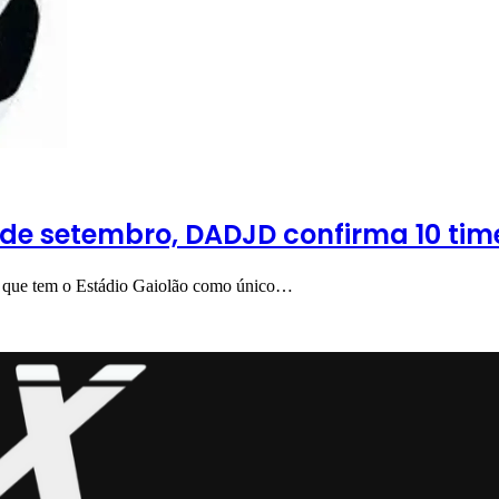
de setembro, DADJD confirma 10 tim
e que tem o Estádio Gaiolão como único…