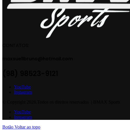
CONTATOS:
maxsuellbruno@hotmail.com
(98) 98523-9121
YouTube
Instagram
© Copyright 2026.Todos os direitos reservados | BMAX Sports
YouTube
Instagram
Botão Voltar ao topo