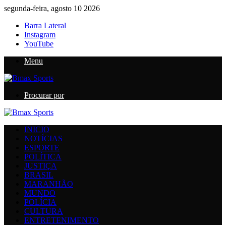
segunda-feira, agosto 10 2026
Barra Lateral
Instagram
YouTube
Menu
Procurar por
INICIO
NOTÍCIAS
ESPORTE
POLÍTICA
JUSTIÇA
BRASIL
MARANHÃO
MUNDO
POLÍCIA
CULTURA
ENTRETENIMENTO