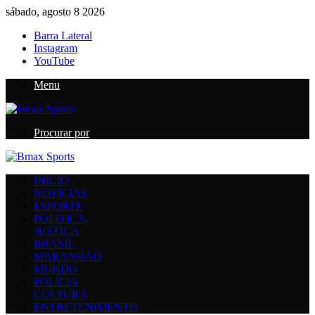
sábado, agosto 8 2026
Barra Lateral
Instagram
YouTube
Menu
Procurar por
INICIO
NOTÍCIAS
ESPORTE
POLÍTICA
JUSTIÇA
BRASIL
MARANHÃO
MUNDO
POLÍCIA
CULTURA
ENTRETENIMENTO